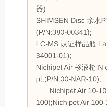
器)
SHIMSEN Disc 亲
(P/N:380-00341);
LC-MS 认证样品瓶 LabTo
34001-01);
Nichipet Air 移液枪:Nich
μL(P/N:00-NAR-10);
Nichipet Air 10-
100);Nichipet Air 10