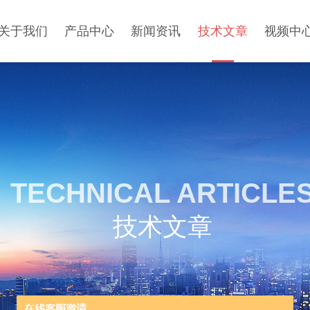
关于我们
产品中心
新闻资讯
技术文章
视频中
TECHNICAL ARTICLE
技术文章