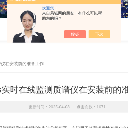
欢迎您！
来自局域网的朋友！有什么可以帮
助您的吗？
谱仪在安装前的准备工作
Cs实时在线监测质谱仪在安装前的
更新时间：2025-04-08 点击次数：1671