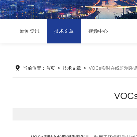
新闻资讯
技术文章
视频中心
当前位置：
首页
>
技术文章
>
VOCs实时在线监测质
VO