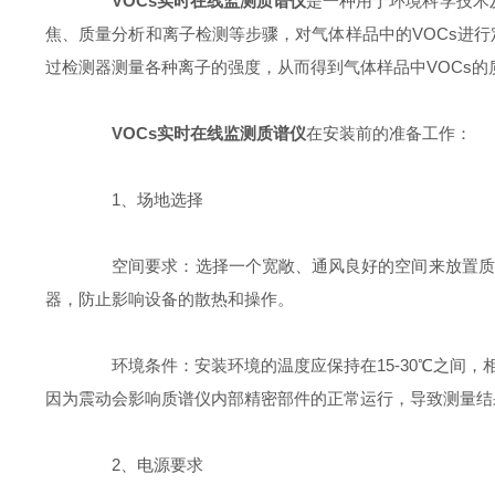
VOCs实时在线监测质谱仪
是一种用于环境科学技术
焦、质量分析和离子检测等步骤，对气体样品中的VOCs进行
过检测器测量各种离子的强度，从而得到气体样品中VOCs的
VOCs实时在线监测质谱仪
在安装前的准备工作：
1、场地选择
空间要求：选择一个宽敞、通风良好的空间来放置质谱仪
器，防止影响设备的散热和操作。
环境条件：安装环境的温度应保持在15-30℃之间，相
因为震动会影响质谱仪内部精密部件的正常运行，导致测量结
2、电源要求