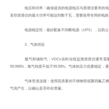
电压和功率：确保提供的电源电压与质谱仪要求的电压相
某些质谱仪的最大功率可能达到数千瓦，需要使用专用的电路
电源稳定性：最好配备不间断电源（UPS），以防止市
3、气体供应
载气和辅助气：VOCs实时在线监测质谱仪通常需要
99.999%，氢气纯度不低于99.99%。气体的压力也要稳定
气体管道连接：使用高质量的不锈钢管或聚四氟乙烯管
气泡产生，以确认是否存在泄漏。