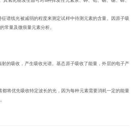
数量级。其氢化物发生器可对8种挥发性元素汞、砷、铅、硒、锡、碲、
特征谱线光被减弱的程度来测定试样中待测元素的含量。因原子吸
的常量及微痕量元素分析。
射的吸收，产生吸收光谱。基态原子吸收了能量，外层的电子产
素都将优先吸收特定波长的光，因为每种元素需要消耗一定的能量
。