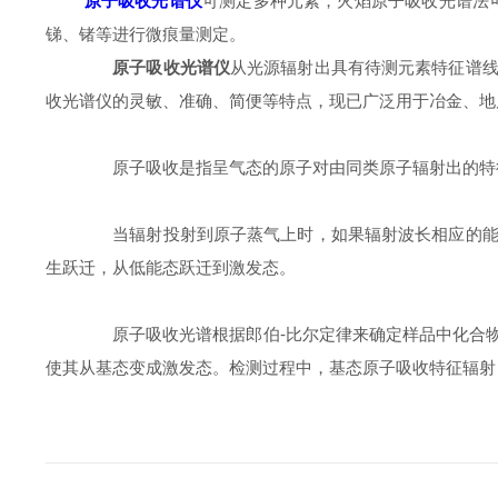
原子吸收光谱仪
可测定多种元素，火焰原子吸收光谱法可测
锑、锗等进行微痕量测定。
原子吸收光谱仪
从光源辐射出具有待测元素特征谱
收光谱仪的灵敏、准确、简便等特点，现已广泛用于冶金、地
原子吸收是指呈气态的原子对由同类原子辐射出的特
当辐射投射到原子蒸气上时，如果辐射波长相应的能量
生跃迁，从低能态跃迁到激发态。
原子吸收光谱根据郎伯-比尔定律来确定样品中化合物
使其从基态变成激发态。检测过程中，基态原子吸收特征辐射