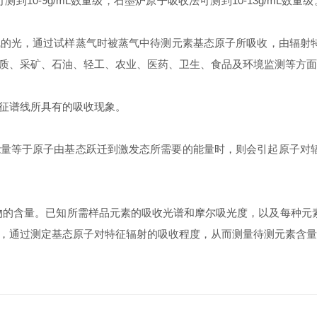
到10-9g/mL数量级，石墨炉原子吸收法可测到10-13g/mL
线的光，通过试样蒸气时被蒸气中待测元素基态原子所吸收，由辐射
质、采矿、石油、轻工、农业、医药、卫生、食品及环境监测等方面
征谱线所具有的吸收现象。
等于原子由基态跃迁到激发态所需要的能量时，则会引起原子对辐
的含量。已知所需样品元素的吸收光谱和摩尔吸光度，以及每种元
，通过测定基态原子对特征辐射的吸收程度，从而测量待测元素含量