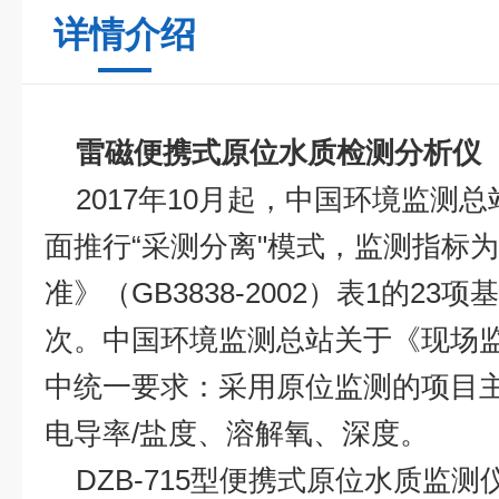
详情介绍
雷磁便携式原位水质检测分析仪
2017
年
10
月起，中国环境监测总
面推行
“
采测分离
"
模式，监测指标为
准》（
GB3838-2002
）表
1
的
23
项基
次。中国环境监测总站关于《现场
中统一要求：采用原位监测的项目
电导率
/
盐度、溶解氧、深度。
DZB-715
型便携式原位水质监测